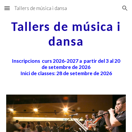
Tallers de música i dansa
Skip to main content
Skip to navigation
Tallers de música i
dansa
Inscripcions curs 202
6
-202
7
a partir del
3
al 20
de setembre de 2026
Inici de classes:
28 de setembre de 2026